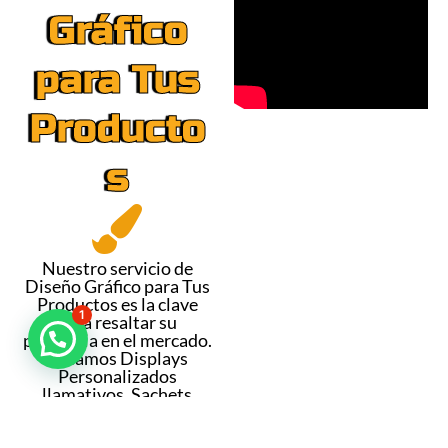
Gráfico
para Tus
Producto
s
Nuestro servicio de
Diseño Gráfico para Tus
Productos es la clave
1
para resaltar su
presencia en el mercado.
Creamos Displays
Personalizados
llamativos, Sachets
irresistibles, Envases
Doypack innovadores y
Etiquetas de Frascos que